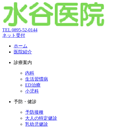
TEL
0895-52-0144
ネット受付
ホーム
医院紹介
診療案内
内科
生活習慣病
ED治療
小児科
予防・健診
予防接種
大人の特定健診
乳幼児健診